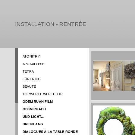
INSTALLATION - RENTRÉE
ATONITRY
APOKALYPSE
TETRA
FÜNFRING
BEAUTÉ
TORWERTE WERTETOR
ODEM RUAH FILM
OD3M RUACH
UND LICHT...
DREIKLANG
DIALOGUES À LA TABLE RONDE