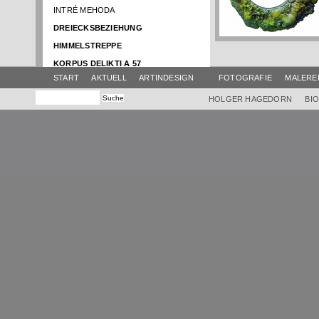
INTRÉ MEHODA
DREIECKSBEZIEHUNG
HIMMELSTREPPE
KORPUS DELIKTI A 57
START
AKTUELL
ARTINDESIGN
FOTOGRAFIE
MALERE
NACHT DER MYSTIK
SCHATTENBOOT
HOLGER HAGEDORN
BI
RENTRÉE
ATELIER AKTUELL
BRUNNENTISCH
HIMMEL
SWING
AMPHITRIBÜHNE
EINBOOT
GLOCKENTISCH
EUROPA IM FLUSS
VIER ELEMENTE
KLANG-FARB-TURM
HIMMEL KRAMERMUSEUM