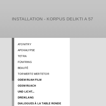
INSTALLATION - KORPUS DELIKTI A 57
ATONITRY
APOKALYPSE
TETRA
FÜNFRING
BEAUTÉ
TORWERTE WERTETOR
ODEM RUAH FILM
OD3M RUACH
UND LICHT...
DREIKLANG
DIALOGUES À LA TABLE RONDE