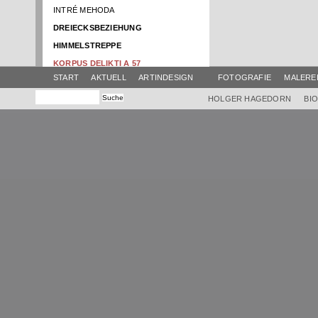
INTRÉ MEHODA
DREIECKSBEZIEHUNG
HIMMELSTREPPE
KORPUS DELIKTI A 57
START
AKTUELL
ARTINDESIGN
FOTOGRAFIE
MALERE
NACHT DER MYSTIK
SCHATTENBOOT
HOLGER HAGEDORN
BI
RENTRÉE
ATELIER AKTUELL
BRUNNENTISCH
HIMMEL
SWING
AMPHITRIBÜHNE
EINBOOT
GLOCKENTISCH
EUROPA IM FLUSS
VIER ELEMENTE
KLANG-FARB-TURM
HIMMEL KRAMERMUSEUM