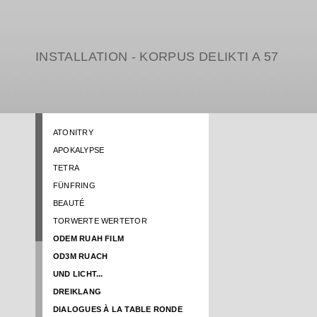
INSTALLATION - KORPUS DELIKTI A 57
ATONITRY
APOKALYPSE
TETRA
FÜNFRING
BEAUTÉ
TORWERTE WERTETOR
ODEM RUAH FILM
OD3M RUACH
UND LICHT...
DREIKLANG
DIALOGUES À LA TABLE RONDE