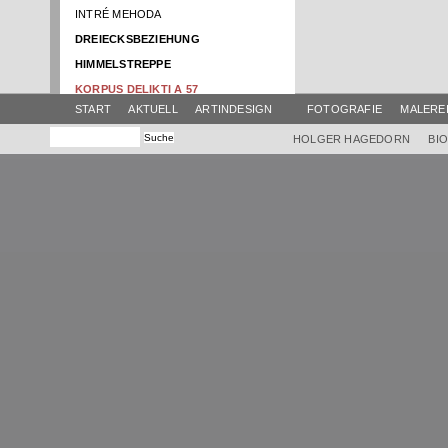
INTRÉ MEHODA
DREIECKSBEZIEHUNG
HIMMELSTREPPE
KORPUS DELIKTI A 57
START
AKTUELL
ARTINDESIGN
FOTOGRAFIE
MALERE
NACHT DER MYSTIK
SCHATTENBOOT
HOLGER HAGEDORN
BI
RENTRÉE
ATELIER AKTUELL
BRUNNENTISCH
HIMMEL
SWING
AMPHITRIBÜHNE
EINBOOT
GLOCKENTISCH
EUROPA IM FLUSS
VIER ELEMENTE
KLANG-FARB-TURM
HIMMEL KRAMERMUSEUM