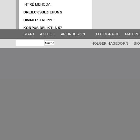
INTRÉ MEHODA
DREIECKSBEZIEHUNG
HIMMELSTREPPE
KORPUS DELIKTI A 57
START
AKTUELL
ARTINDESIGN
FOTOGRAFIE
MALERE
NACHT DER MYSTIK
SCHATTENBOOT
HOLGER HAGEDORN
BI
RENTRÉE
ATELIER AKTUELL
BRUNNENTISCH
HIMMEL
SWING
AMPHITRIBÜHNE
EINBOOT
GLOCKENTISCH
EUROPA IM FLUSS
VIER ELEMENTE
KLANG-FARB-TURM
HIMMEL KRAMERMUSEUM