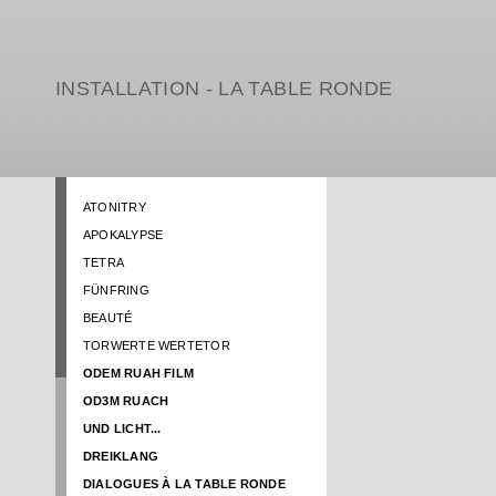
INSTALLATION - LA TABLE RONDE
ATONITRY
APOKALYPSE
TETRA
FÜNFRING
BEAUTÉ
TORWERTE WERTETOR
ODEM RUAH FILM
OD3M RUACH
UND LICHT...
DREIKLANG
DIALOGUES À LA TABLE RONDE