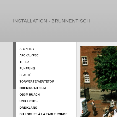
INSTALLATION - BRUNNENTISCH
ATONITRY
APOKALYPSE
TETRA
FÜNFRING
BEAUTÉ
TORWERTE WERTETOR
ODEM RUAH FILM
OD3M RUACH
UND LICHT...
DREIKLANG
DIALOGUES À LA TABLE RONDE