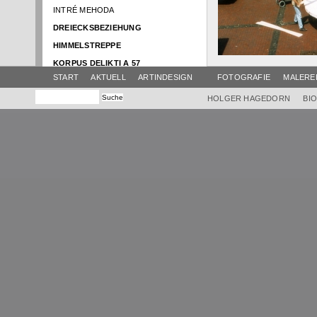
INTRÉ MEHODA
DREIECKSBEZIEHUNG
HIMMELSTREPPE
KORPUS DELIKTI A 57
START
AKTUELL
ARTINDESIGN
FOTOGRAFIE
MALERE
NACHT DER MYSTIK
SCHATTENBOOT
HOLGER HAGEDORN
BI
RENTRÉE
ATELIER AKTUELL
BRUNNENTISCH
HIMMEL
SWING
AMPHITRIBÜHNE
EINBOOT
GLOCKENTISCH
EUROPA IM FLUSS
VIER ELEMENTE
KLANG-FARB-TURM
HIMMEL KRAMERMUSEUM