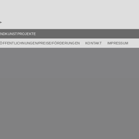
ENDKUNSTPROJEKTE
ÖFFENTLICHNUNGEN/PREISE/FÖRDERUNGEN
KONTAKT
IMPRESSUM