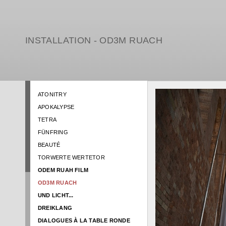
INSTALLATION - OD3M RUACH
ATONITRY
APOKALYPSE
TETRA
FÜNFRING
BEAUTÉ
TORWERTE WERTETOR
ODEM RUAH FILM
OD3M RUACH
UND LICHT...
DREIKLANG
DIALOGUES À LA TABLE RONDE