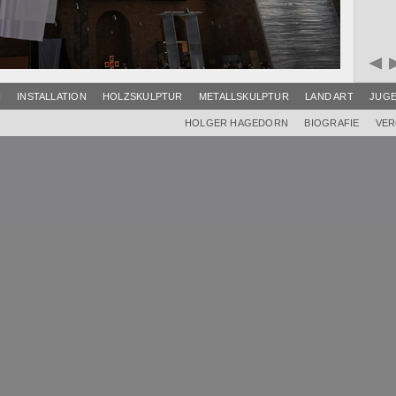
I
INSTALLATION
HOLZSKULPTUR
METALLSKULPTUR
LAND ART
JUG
HOLGER HAGEDORN
BIOGRAFIE
VER