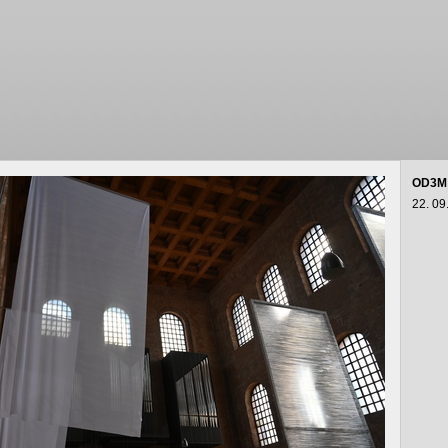
OD3M
22. 09