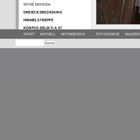
INTRÉ MEHODA
DREIECKSBEZIEHUNG
HIMMELSTREPPE
KORPUS DELIKTI A 57
START
AKTUELL
ARTINDESIGN
FOTOGRAFIE
MALERE
NACHT DER MYSTIK
SCHATTENBOOT
RENTRÉE
ATELIER AKTUELL
BRUNNENTISCH
HIMMEL
SWING
AMPHITRIBÜHNE
EINBOOT
GLOCKENTISCH
EUROPA IM FLUSS
VIER ELEMENTE
KLANG-FARB-TURM
HIMMEL KRAMERMUSEUM