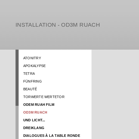
INSTALLATION - OD3M RUACH
ATONITRY
APOKALYPSE
TETRA
FÜNFRING
BEAUTÉ
TORWERTE WERTETOR
ODEM RUAH FILM
OD3M RUACH
UND LICHT...
DREIKLANG
DIALOGUES À LA TABLE RONDE