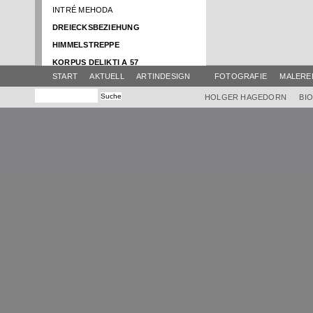
INTRÉ MEHODA
DREIECKSBEZIEHUNG
HIMMELSTREPPE
KORPUS DELIKTI A 57
START
AKTUELL
ARTINDESIGN
FOTOGRAFIE
MALERE
NACHT DER MYSTIK
SCHATTENBOOT
HOLGER HAGEDORN
BI
RENTRÉE
ATELIER AKTUELL
BRUNNENTISCH
HIMMEL
SWING
AMPHITRIBÜHNE
EINBOOT
GLOCKENTISCH
EUROPA IM FLUSS
VIER ELEMENTE
KLANG-FARB-TURM
HIMMEL KRAMERMUSEUM