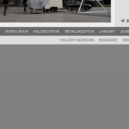
I
INSTALLATION
HOLZSKULPTUR
METALLSKULPTUR
LAND ART
JUG
HOLGER HAGEDORN
BIOGRAFIE
VER