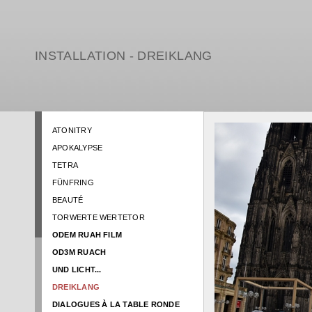
INSTALLATION - DREIKLANG
ATONITRY
APOKALYPSE
TETRA
FÜNFRING
BEAUTÉ
TORWERTE WERTETOR
ODEM RUAH FILM
OD3M RUACH
UND LICHT...
DREIKLANG
DIALOGUES À LA TABLE RONDE