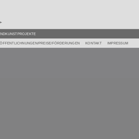
ENDKUNSTPROJEKTE
ÖFFENTLICHNUNGEN/PREISE/FÖRDERUNGEN
KONTAKT
IMPRESSUM