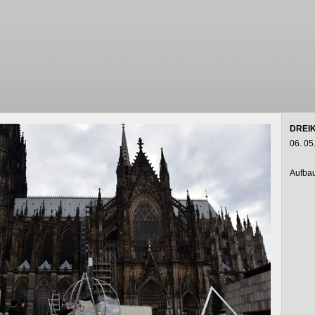
DREI
06. 05
Aufba