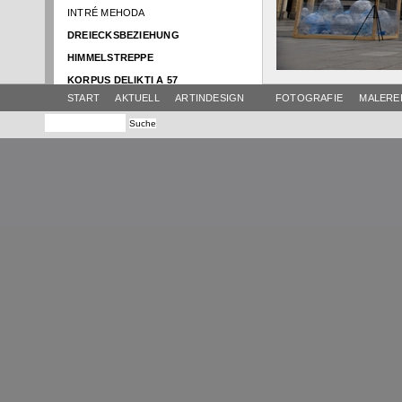
INTRÉ MEHODA
DREIECKSBEZIEHUNG
HIMMELSTREPPE
KORPUS DELIKTI A 57
START
AKTUELL
ARTINDESIGN
FOTOGRAFIE
MALERE
NACHT DER MYSTIK
SCHATTENBOOT
RENTRÉE
ATELIER AKTUELL
BRUNNENTISCH
HIMMEL
SWING
AMPHITRIBÜHNE
EINBOOT
GLOCKENTISCH
EUROPA IM FLUSS
VIER ELEMENTE
KLANG-FARB-TURM
HIMMEL KRAMERMUSEUM